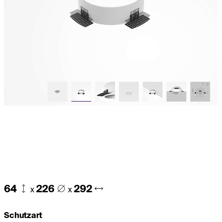
64
226
292
x
x
Schutzart