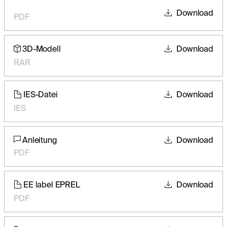
Download
PDF
3D-Modell
Download
RAR
IES-Datei
Download
IES
Anleitung
Download
PDF
EE label EPREL
Download
PDF