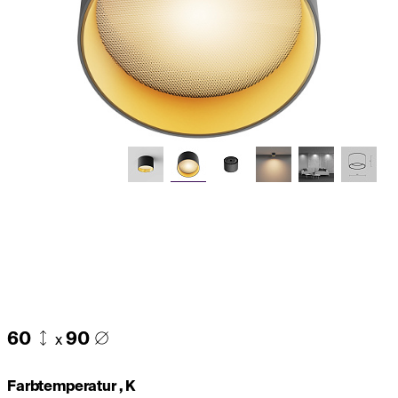
60
90
x
Farbtemperatur , K