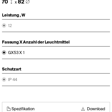
70
82
x
Leistung , W
12
Fassung X Anzahl der Leuchtmittel
GX53 X 1
Schutzart
IP 44
Spezifikation
Download