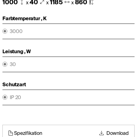
1000
40
1185
860
x
x
x
Farbtemperatur , K
3000
Leistung , W
30
Schutzart
IP 20
Spezifikation
Download