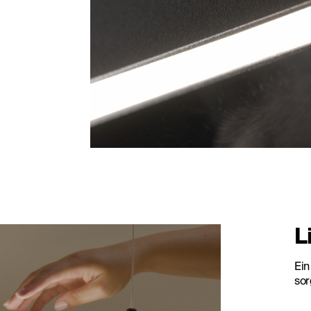
L
Ein
sor