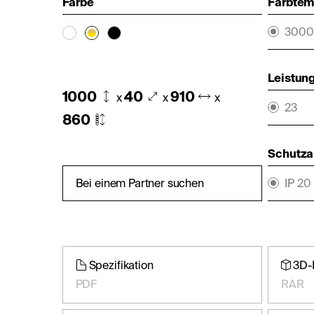
Farbe
Farbtemp
3000
Leistung
1000
40
910
x
x
x
23
860
Schutza
Bei einem Partner suchen
IP 20
Spezifikation
3D-
PDF
RAR