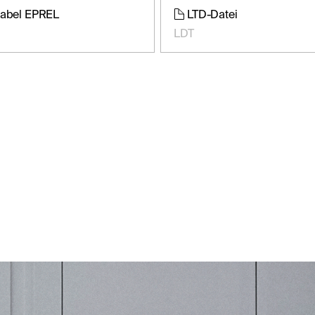
label EPREL
LTD-Datei
LDT