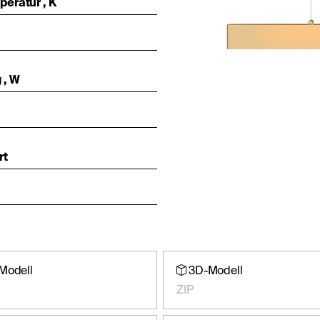
eratur , K
 , W
rt
Modell
3D-Modell
ZIP