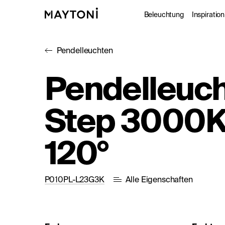
Beleuchtung
Inspiration
Pendelleuchten
Innenleuc
Gale
Pendelleuc
Außenleuc
Kat
Step 3000K
Architekt
Nac
Studio
120°
P010PL-L23G3K
Alle Eigenschaften