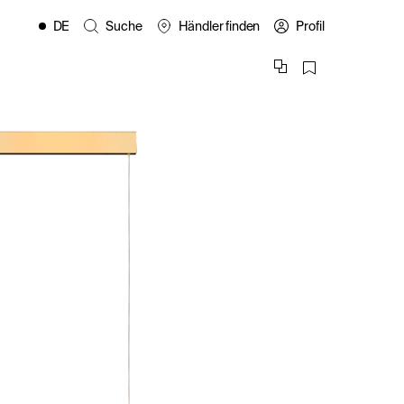
DE
Suche
Händler finden
Profil
EN
FR
ES
IT
PL