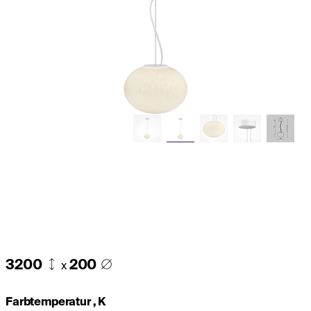
3200
200
x
Farbtemperatur , K