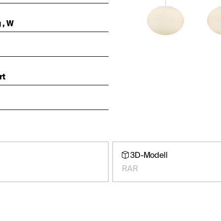
 , W
rt
3D-Modell
RAR