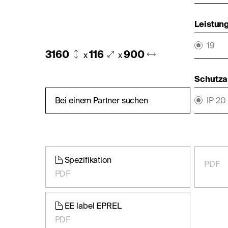
Leistung
19
3160
116
900
x
x
Schutza
Bei einem Partner suchen
IP 20
Spezifikation
PDF
PDF
EE label EPREL
PDF