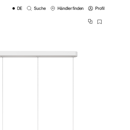
DE
Suche
Händler finden
Profil
EN
FR
ES
IT
PL