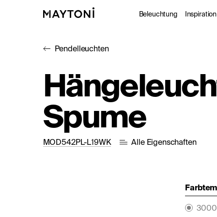
Beleuchtung
Inspiration
Pendelleuchten
Innenleuc
Gale
Hängeleuch
Außenleuc
Kat
Spume
Architekt
Nac
Studio
MOD542PL-L19WK
Alle Eigenschaften
Farbtemp
3000