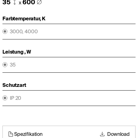
35
600
x
Farbtemperatur, K
3000, 4000
Leistung , W
35
Schutzart
IP 20
Spezifikation
Download