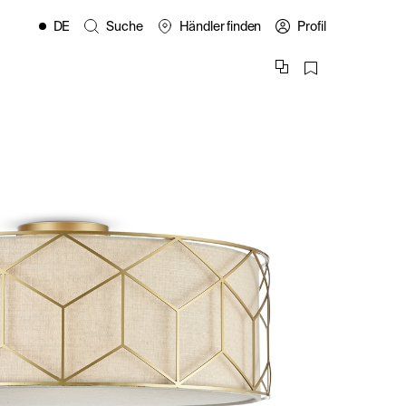
DE
Suche
Händler finden
Profil
EN
FR
ES
IT
PL