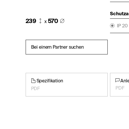
Schutza
239
570
x
IP 20
Bei einem Partner suchen
Spezifikation
Anl
PDF
PDF