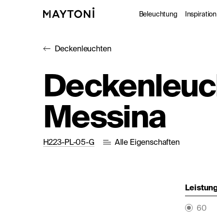
Beleuchtung
Inspiration
Deckenleuchten
Innenleuc
Gale
Deckenleuc
Außenleuc
Kat
Messina
Architekt
Nac
Studio
H223-PL-05-G
Alle Eigenschaften
Leistung
60