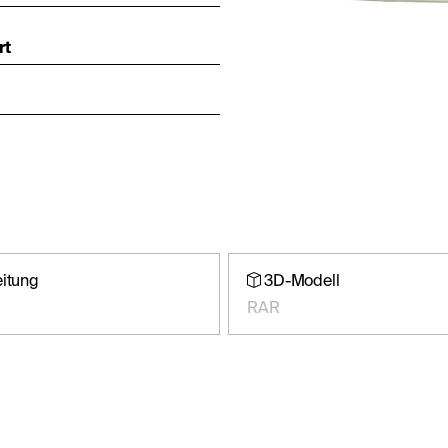
rt
eitung
3D-Modell
RAR