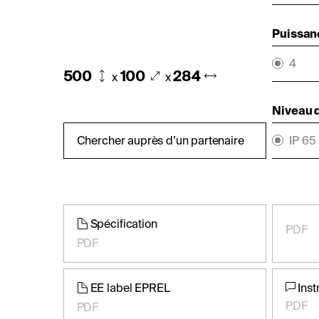
Puissan
4
500
100
284
x
x
Niveau d
Chercher auprès d’un partenaire
IP 65
Spécification
PDF
PDF
EE label EPREL
Inst
PDF
PDF