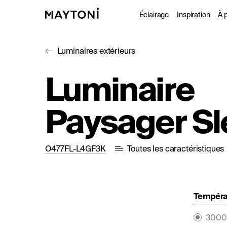
Éclairage
Inspiration
À 
Luminaires extérieurs
Intérieur
Projet
À
Luminaire
Extérieur
Catal
D
Paysager S
Fonctionne
Studio
O477FL-L4GF3K
Toutes les caractéristiques
Températ
3000