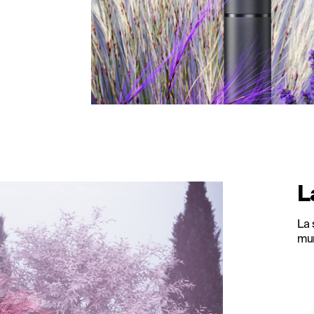
L
La 
mur