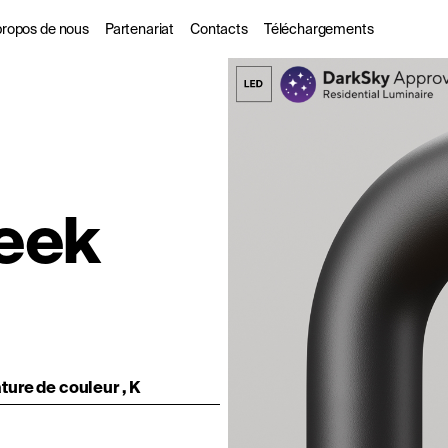
propos de nous
Partenariat
Contacts
Téléchargements
s
 propos de nous
Pour les partenaires
commerciaux
ogues
urabilité
Les Designers
leek
l
DarkSky
ure de couleur , K