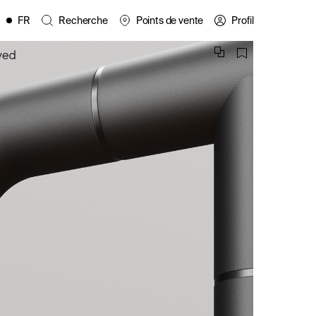
FR
Recherche
Points de vente
Profil
EN
ES
IT
PL
DE