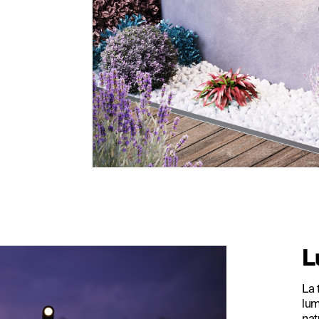
L
La 
lum
nat