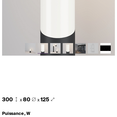
300
80
125
x
x
Puissance , W