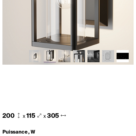
200
115
305
x
x
Puissance , W