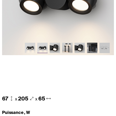
67
205
65
x
x
Puissance , W