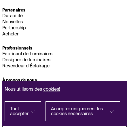
Partenaires
Durabilité
Nouvelles
Partnership
Acheter
Professionnels
Fabricant de Luminaires
Designer de luminaires
Revendeur d'Éclairage
À propos de nous
Durabilité
Nous utilisons des
cookies!
Siège Social
MENTIONS LÉGALES
Q&A
Tout
Accepter uniquement les
accepter
cookies nécessaires
Politique de Traitement Des Données
Chercher auprès d’un partenaire
Personnelles
EN
ES
IT
PL
DE
FR
Conditions générales