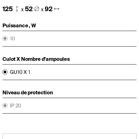
125
52
92
x
x
Puissance , W
10
Culot X Nombre d’ampoules
GU10 X 1
Niveau de protection
IP 20