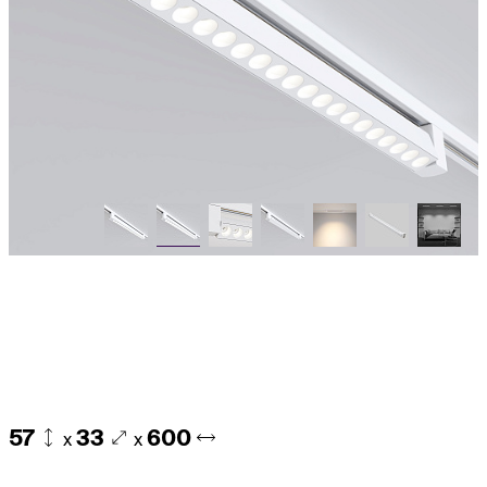
57
33
600
x
x