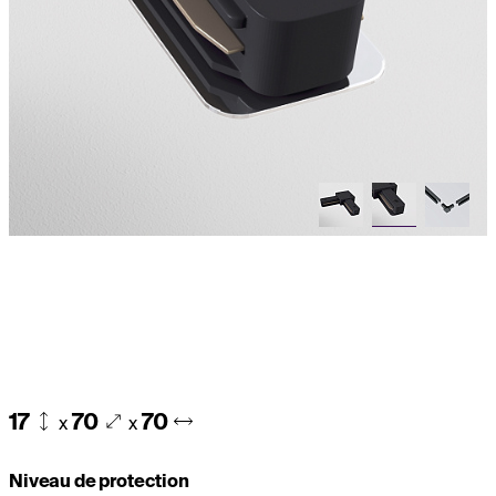
17
70
70
x
x
Niveau de protection