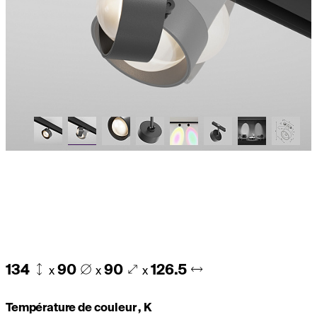
134
90
90
126.5
x
x
x
Température de couleur , K