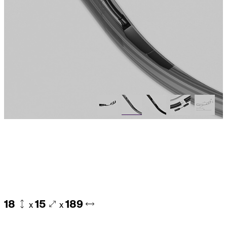
18
15
189
x
x