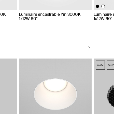
00K
Luminaire encastrable Yin 3000K
Luminaire 
1x12W 60°
1x12W 60°