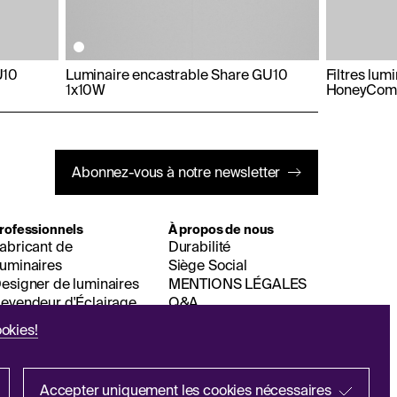
U10
Luminaire encastrable Share GU10
Filtres lum
1x10W
HoneyCom
Abonnez-vous à notre newsletter
rofessionnels
À propos de nous
abricant de
Durabilité
uminaires
Siège Social
esigner de luminaires
MENTIONS LÉGALES
evendeur d'Éclairage
Q&A
okies!
Accepter uniquement les cookies nécessaires