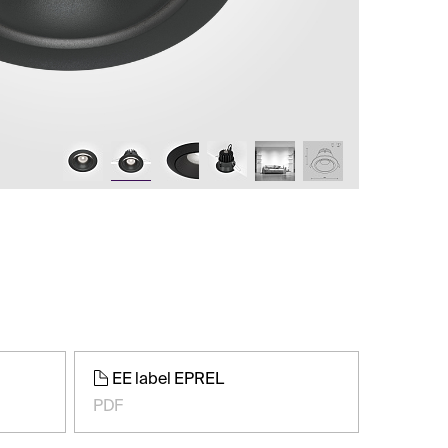
EE label EPREL
PDF