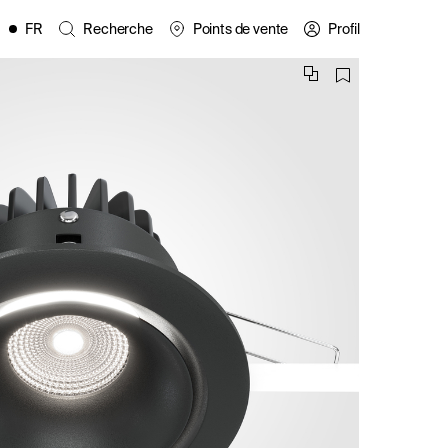
FR
Recherche
Points de vente
Profil
EN
ES
IT
PL
DE