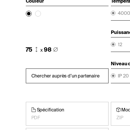
Couleur
Températ
400
Puissan
12
75
98
x
Niveau d
Chercher auprès d’un partenaire
IP 20
Spécification
Mod
PDF
ZIP