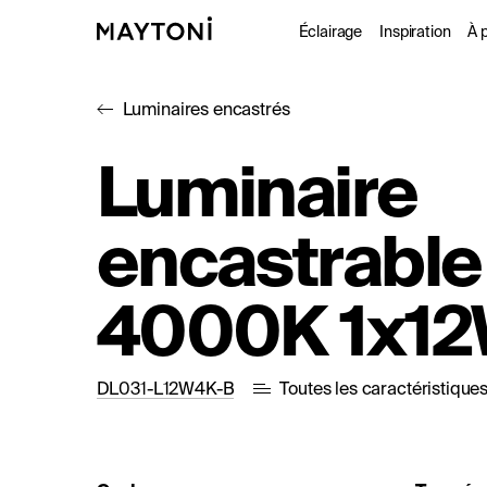
Éclairage
Inspiration
À 
Luminaires encastrés
Intérieur
Projet
À
Luminaire
Extérieur
Catal
D
encastrable
Fonctionne
Studio
4000K 1x12
DL031-L12W4K-B
Toutes les caractéristique