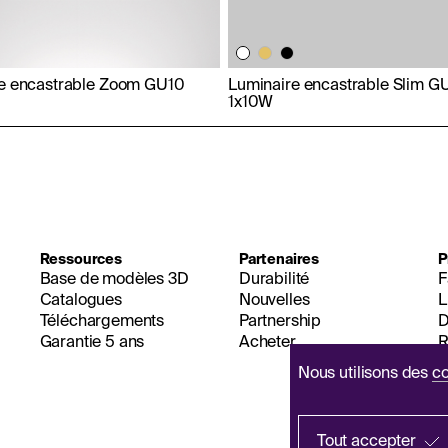
e encastrable Zoom GU10
Luminaire encastrable Slim G
1x10W
Ressources
Partenaires
P
Base de modèles 3D
Durabilité
F
Catalogues
Nouvelles
L
Téléchargements
Partnership
D
Garantie 5 ans
Acheter
R
Nous utilisons des
co
Tout accepter