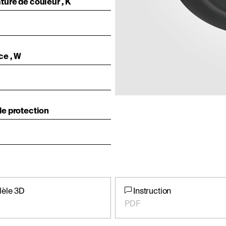
ure de couleur , K
0
ce , W
e protection
èle 3D
Instruction
PDF