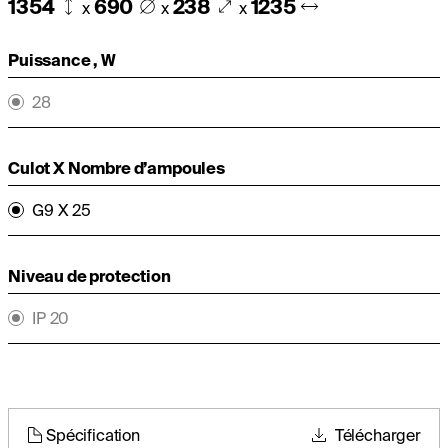
1354
690
238
1235
x
x
x
Puissance , W
28
Culot X Nombre d’ampoules
G9 X 25
Niveau de protection
IP 20
Spécification
Télécharger