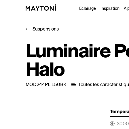
Éclairage
Inspiration
À 
Suspensions
Intérieur
Projet
À
Luminaire 
Extérieur
Catal
D
Halo
Fonctionne
Studio
MOD244PL-L50BK
Toutes les caractéristiq
Températ
3000