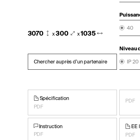
Puissan
40
3070
300
1035
x
x
Niveau d
Chercher auprès d’un partenaire
IP 20
Spécification
PDF
PDF
Instruction
EE 
PDF
PDF