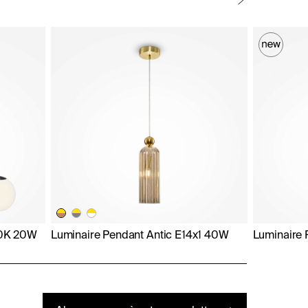
00K 20W
Luminaire Pendant Antic E14x1 40W
Luminaire