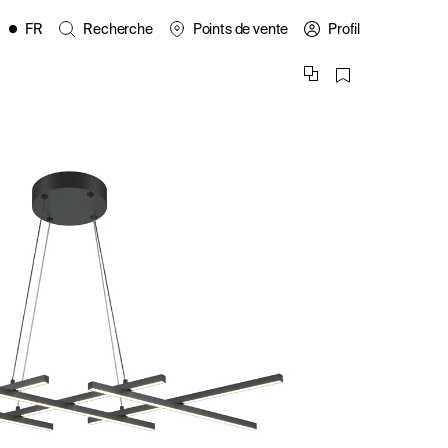
FR
Recherche
Points de vente
Profil
EN
ES
IT
PL
DE