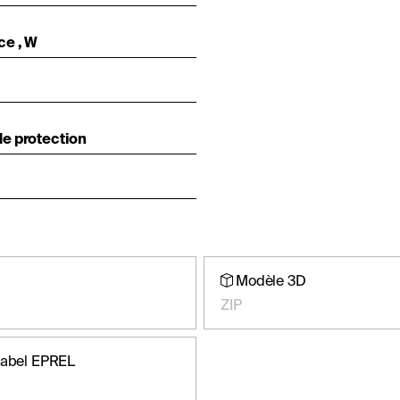
ce , W
e protection
Modèle 3D
ZIP
label EPREL