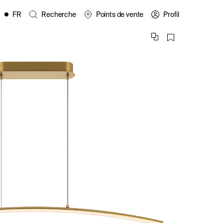
FR
Recherche
Points de vente
Profil
EN
ES
IT
PL
DE