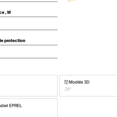
ce , W
e protection
Modèle 3D
ZIP
label EPREL