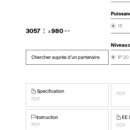
Puissan
15
3057
980
x
Niveau d
Chercher auprès d’un partenaire
IP 20
Spécification
PDF
PDF
Instruction
EE 
PDF
PDF