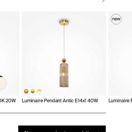
00K 20W
Luminaire Pendant Antic E14x1 40W
Luminaire