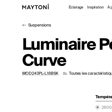
Éclairage
Inspiration
À 
Suspensions
Intérieur
Projet
À
Luminaire 
Extérieur
Catal
D
Curve
Fonctionne
Studio
MOD243PL-L18BSK
Toutes les caractéristiq
Températ
2600