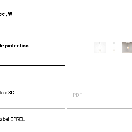
ce , W
e protection
èle 3D
PDF
label EPREL