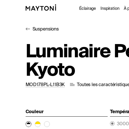
Éclairage
Inspiration
À 
Suspensions
Intérieur
Projet
À
Luminaire 
Extérieur
Catal
D
Kyoto
Fonctionne
Studio
MOD178PL-L11B3K
Toutes les caractéristiqu
Couleur
Températ
3000