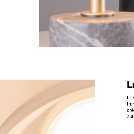
L
Le 
tra
cré
aut