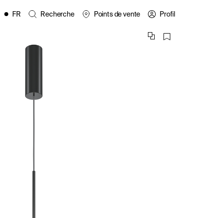
FR
Recherche
Points de vente
Profil
EN
ES
IT
PL
DE