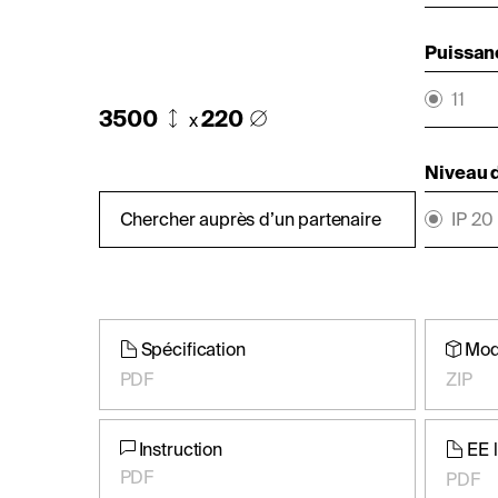
Puissan
11
3500
220
x
Niveau d
Chercher auprès d’un partenaire
IP 20
Spécification
Mod
PDF
ZIP
Instruction
EE 
PDF
PDF