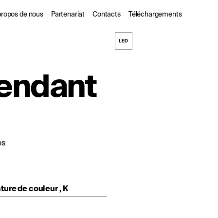
propos de nous
Partenariat
Contacts
Téléchargements
s
 propos de nous
Pour les partenaires
Pendant
commerciaux
ogues
urabilité
Les Designers
l
DarkSky
es
ure de couleur , K