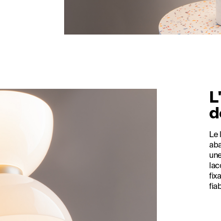
L
d
Le 
aba
une
lac
fix
fia