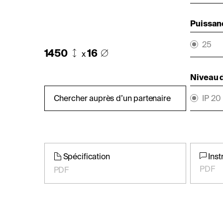
Puissan
25
1450
16
x
Niveau d
Chercher auprès d’un partenaire
IP 20
Spécification
Inst
PDF
PDF