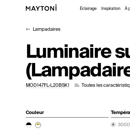
Éclairage
Inspiration
À 
Lampadaires
Intérieur
Projet
À
Luminaire s
Extérieur
Catal
D
(Lampadaire
Fonctionne
Studio
MOD147FL-L20BSK1
Toutes les caractéristi
Couleur
Températ
3000