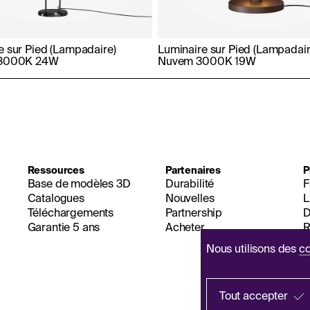
e sur Pied (Lampadaire)
Luminaire sur Pied (Lampadair
 3000K 24W
Nuvem 3000K 19W
Ressources
Partenaires
P
Base de modèles 3D
Durabilité
F
Catalogues
Nouvelles
L
Téléchargements
Partnership
D
Garantie 5 ans
Acheter
R
Nous utilisons des
co
Tout accepter