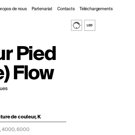
propos de nous
Partenariat
Contacts
Téléchargements
s
 propos de nous
Pour les partenaires
ur Pied
commerciaux
ogues
urabilité
Les Designers
) Flow
l
DarkSky
ques
ure de couleur, K
, 4000, 6000