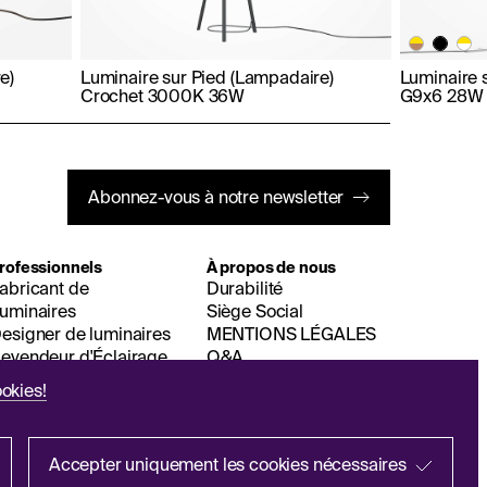
e)
Luminaire sur Pied (Lampadaire)
Luminaire 
Crochet 3000K 36W
G9x6 28W
Abonnez-vous à notre newsletter
rofessionnels
À propos de nous
abricant de
Durabilité
uminaires
Siège Social
esigner de luminaires
MENTIONS LÉGALES
evendeur d'Éclairage
Q&A
okies!
Accepter uniquement les cookies nécessaires
EN
ES
IT
PL
DE
FR