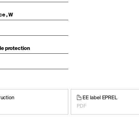
ce , W
e protection
ruction
EE label EPREL
PDF