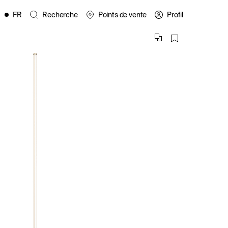
FR
Recherche
Points de vente
Profil
EN
ES
IT
PL
DE