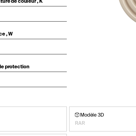
ure de couleur , K
ce , W
e protection
Modèle 3D
RAR