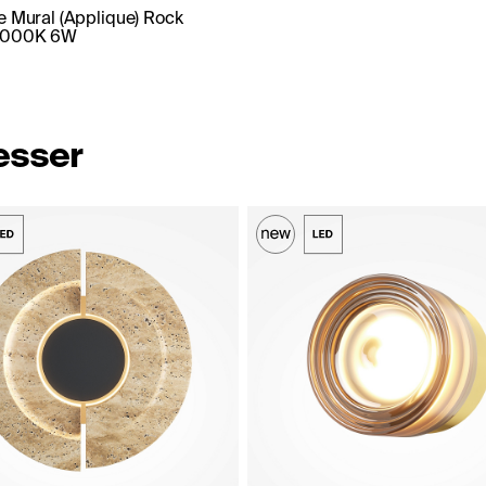
e Mural (Applique) Rock
3000K 6W
resser