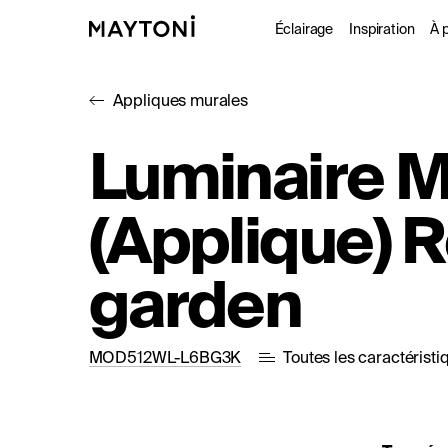
Éclairage
Inspiration
À 
Appliques murales
Intérieur
Projet
À
Luminaire M
Extérieur
Catal
D
(Applique) 
Fonctionne
Studio
garden
MOD512WL-L6BG3K
Toutes les caractéristi