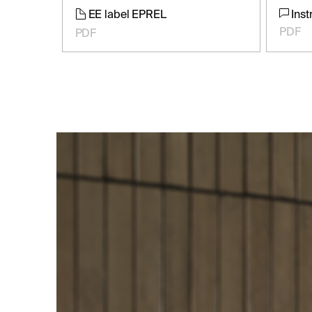
EE label EPREL
Inst
PDF
PDF