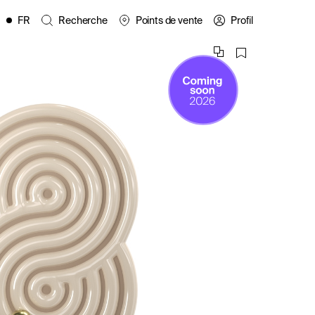
FR
Recherche
Points de vente
Profil
EN
ES
IT
PL
DE