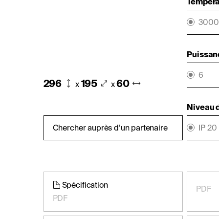
Températ
3000
Puissan
6
296
195
60
x
x
Niveau d
Chercher auprès d’un partenaire
IP 20
Spécification
PDF
PDF