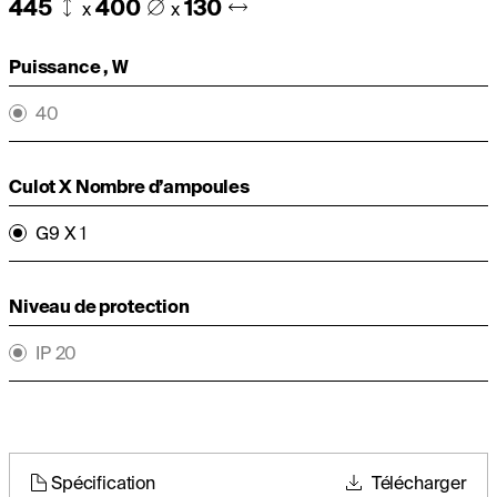
445
400
130
x
x
Puissance , W
40
Culot X Nombre d’ampoules
G9 X 1
Niveau de protection
IP 20
Spécification
Télécharger