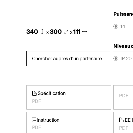
Puissan
14
340
300
111
x
x
Niveau d
Chercher auprès d’un partenaire
IP 20
Spécification
PDF
PDF
Instruction
EE 
PDF
PDF