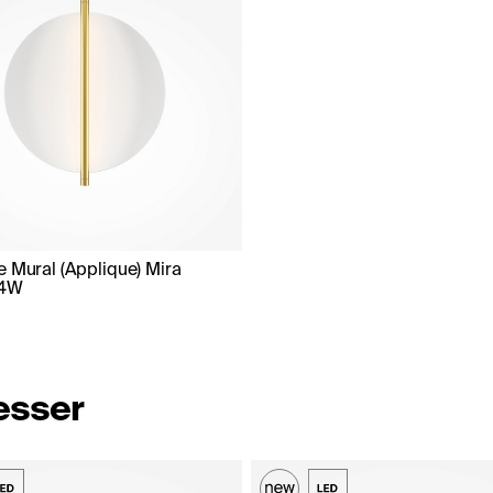
e Mural (Applique) Mira
14W
resser