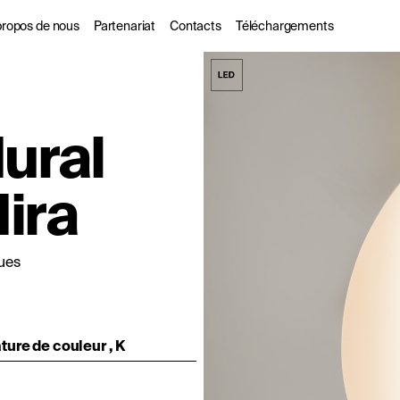
propos de nous
Partenariat
Contacts
Téléchargements
s
 propos de nous
Pour les partenaires
ural
commerciaux
ogues
urabilité
Les Designers
ira
l
DarkSky
ques
ure de couleur , K