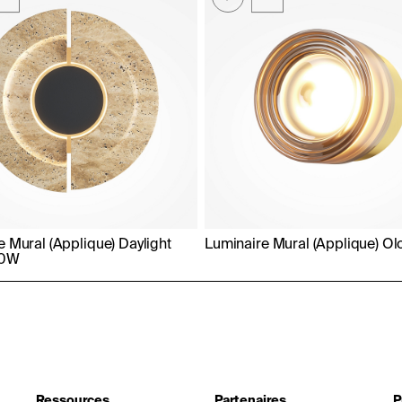
e Mural (Applique) Daylight
Luminaire Mural (Applique) O
10W
Ressources
Partenaires
P