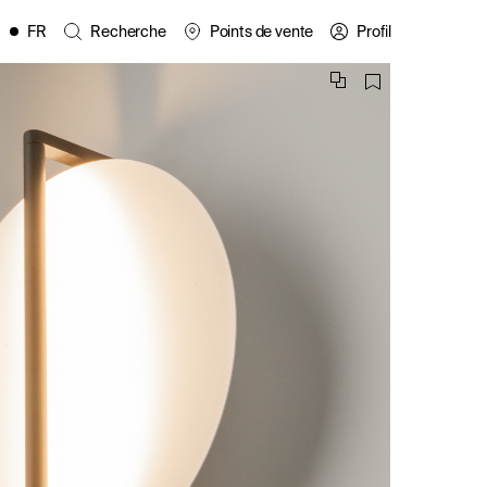
FR
Recherche
Points de vente
Profil
EN
ES
IT
PL
DE