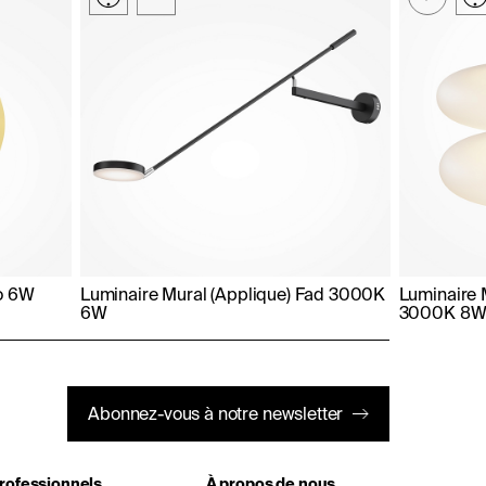
lo 6W
Luminaire Mural (Applique) Fad 3000K
Luminaire 
6W
3000K 8
Abonnez-vous à notre newsletter
rofessionnels
À propos de nous