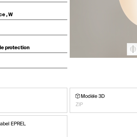
ce , W
e protection
Modèle 3D
ZIP
label EPREL