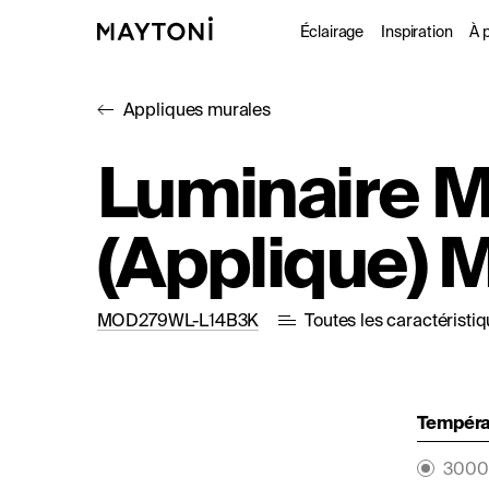
Éclairage
Inspiration
À 
Appliques murales
Intérieur
Projet
À
Luminaire M
Extérieur
Catal
D
(Applique) M
Fonctionne
Studio
MOD279WL-L14B3K
Toutes les caractéristi
Températ
3000