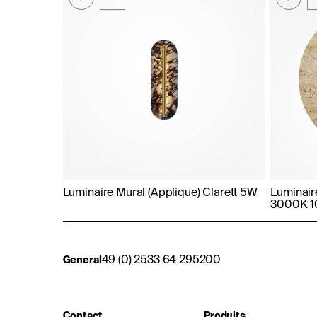
Luminaire Mural (Applique) Clarett 5W
Luminair
3000K 
49 (0) 2533 64 295200
General
Contact
Produits