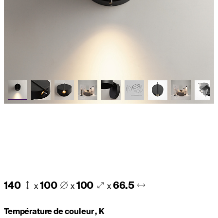
140
100
100
66.5
x
x
x
Température de couleur , K