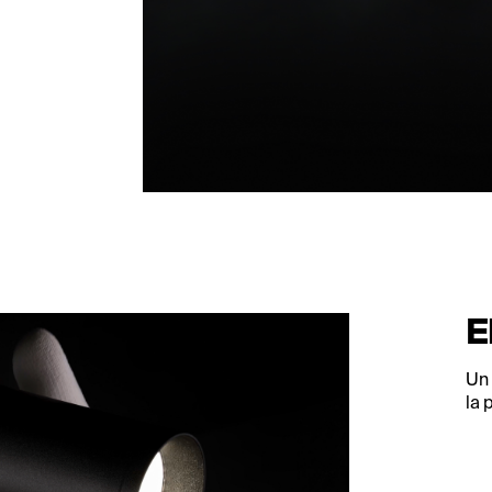
E
Un 
la 