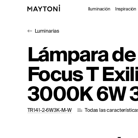
Iluminación
Inspiración
Luminarias
Interior
Proy
Lámpara de 
Exterior
Catá
Focus T Exil
Arquitectó
Studio
3000K 6W 3
TR141-2-6W3K-M-W
Todas las característica