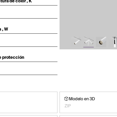
ura de color , K
 , W
e protección
Modelo en 3D
ZIP