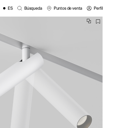
ES
Búsqueda
Puntos de venta
Perfil
EN
FR
IT
PL
es
DE