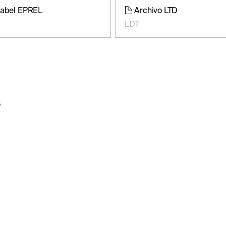
label EPREL
Archivo LTD
LDT
s