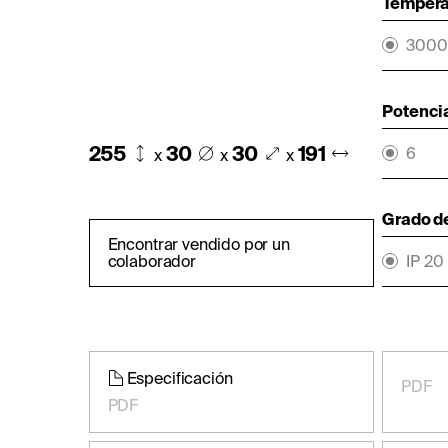
Temperat
3000
Potencia
255
30
30
191
6
x
x
x
Grado d
Encontrar vendido por un
colaborador
IP 20
Especificación
PDF
PDF