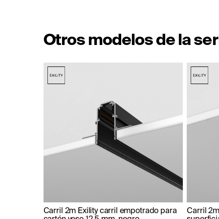
Otros modelos de la ser
Carril 2m Exility carril empotrado para
Carril 2m 
cartón yeso 12,5 mm, negro
superfici