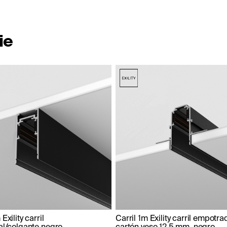
ie
Exility carril
Carril 1m Exility carril empotr
al/colgante negro
cartón yeso 12,5 mm, negro