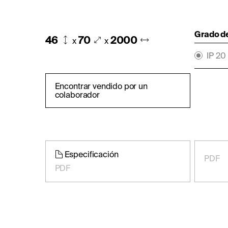
Grado d
46
70
2000
x
x
IP 20
Encontrar vendido por un
colaborador
Especificación
PDF
PDF