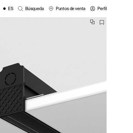
ES
Búsqueda
Puntos de venta
Perfil
EN
FR
IT
PL
es
DE