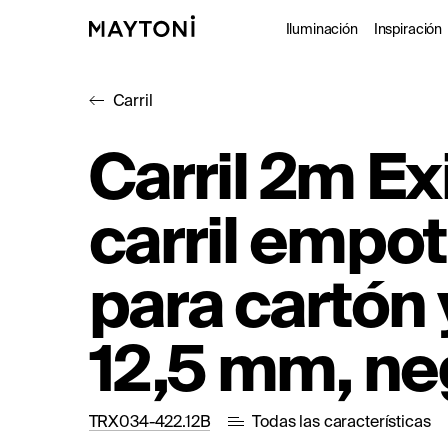
Iluminación
Inspiración
Carril
Interior
Proy
Carril 2m Exi
Exterior
Catá
carril empo
Arquitectó
Studio
para cartón
12,5 mm, ne
TRX034-422.12B
Todas las características