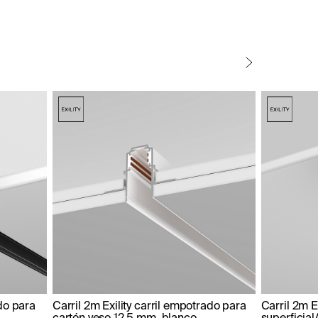
ado para
Carril 2m Exility carril empotrado para
Carril 2m Ex
cartón yeso 12,5 mm, blanco
superficial