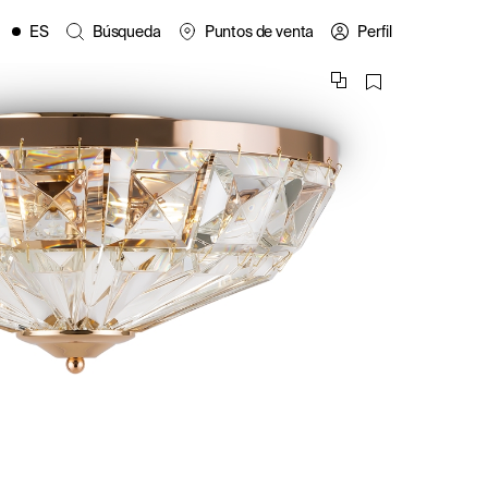
ES
Búsqueda
Puntos de venta
Perfil
EN
FR
IT
PL
es
DE