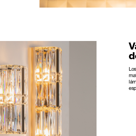
V
d
Los
mat
lám
esp