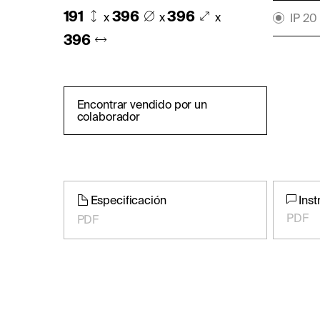
191
396
396
x
x
x
IP 20
396
Encontrar vendido por un
colaborador
Especificación
Inst
PDF
PDF