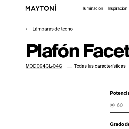
Iluminación
Inspiración
Lámparas de techo
Interior
Proy
Plafón Face
Exterior
Catá
Arquitectó
MOD094CL-04G
Todas las características
Studio
Potencia
60
Grado d