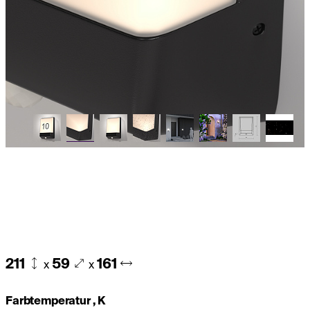
211
59
161
x
x
Farbtemperatur , K