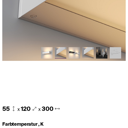
55
120
300
x
x
Farbtemperatur , K