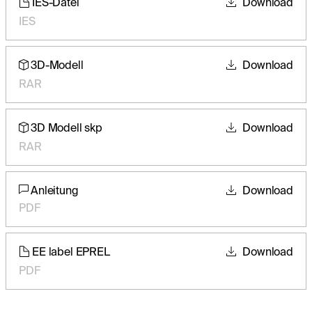
IES-Datei
Download
IES
3D-Modell
Download
RAR
3D Modell skp
Download
RAR
Anleitung
Download
PDF
EE label EPREL
Download
PDF