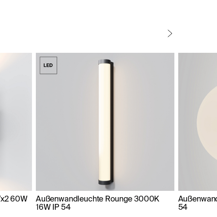
7x2 60W
Außenwandleuchte Rounge 3000K
Außenwand
16W IP 54
54