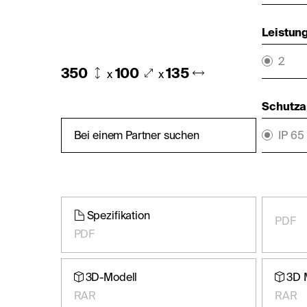
Leistung
2
350
100
135
x
x
Schutza
Bei einem Partner suchen
IP 65
Spezifikation
PDF
PDF
3D-Modell
3D 
RAR
RAR