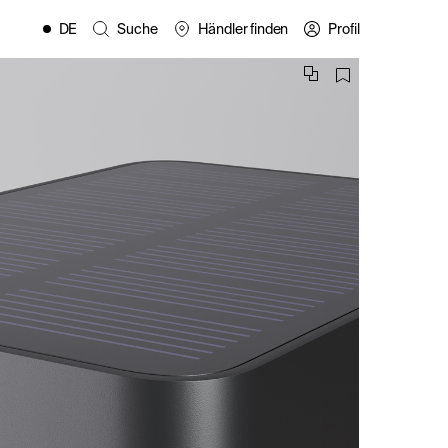
DE
Suche
Händler finden
Profil
EN
FR
ES
IT
PL