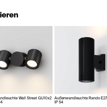
ieren
dleuchte Wall Street GU10x2
Außenwandleuchte Rando E2
54
IP 54