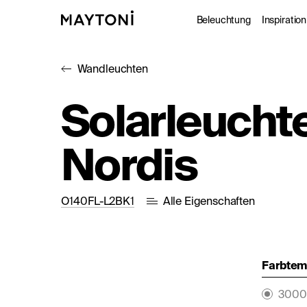
Beleuchtung
Inspiration
Wandleuchten
Innenleuc
Gale
Solarleucht
Außenleuc
Kat
Nordis
Architekt
Nac
Studio
O140FL-L2BK1
Alle Eigenschaften
Farbtemp
3000