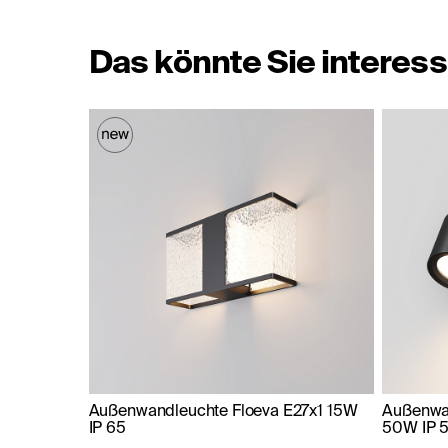
Das könnte Sie interess
Außenwandleuchte Floeva E27x1 15W
Außenwan
IP 65
50W IP 