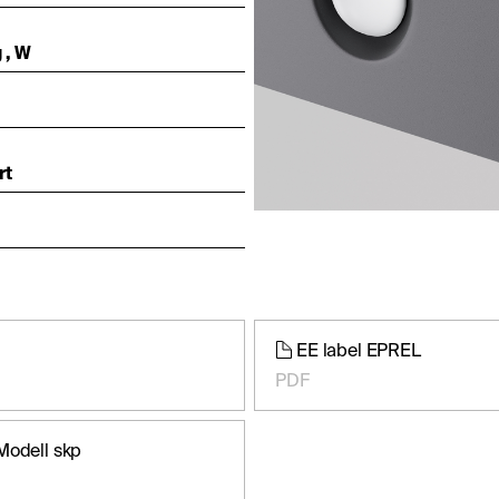
 , W
rt
EE label EPREL
PDF
Modell skp