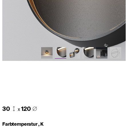
30
120
x
Farbtemperatur , K