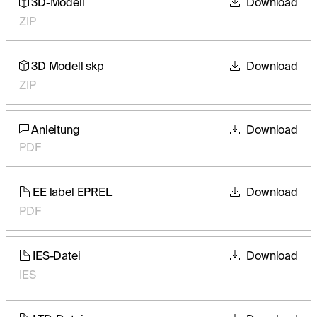
3D-Modell
Download
ZIP
3D Modell skp
Download
ZIP
Anleitung
Download
PDF
EE label EPREL
Download
PDF
IES-Datei
Download
IES