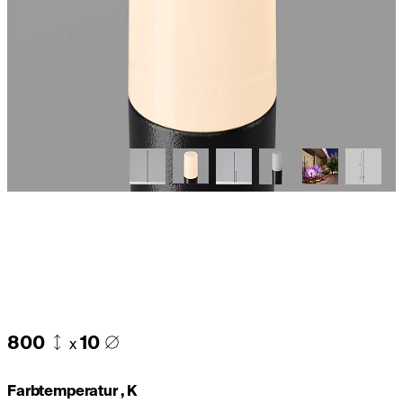
800
10
x
Farbtemperatur , K