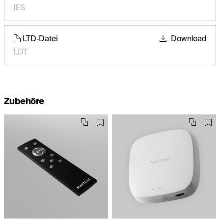
IES
LTD-Datei
Download
LDT
Zubehöre