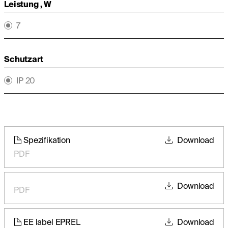
Leistung , W
7
Schutzart
IP 20
Spezifikation
Download
PDF
Download
PDF
EE label EPREL
Download