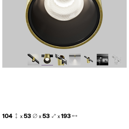
104
53
53
193
x
x
x