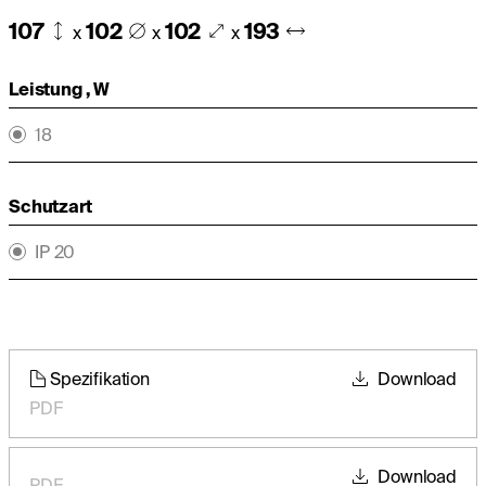
107
102
102
193
x
x
x
Leistung , W
18
Schutzart
IP 20
Spezifikation
Download
PDF
Download
PDF