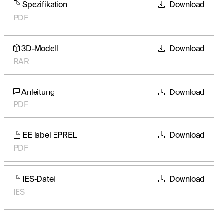
Spezifikation
Download
PDF
3D-Modell
Download
RAR
Anleitung
Download
PDF
EE label EPREL
Download
PDF
IES-Datei
Download
IES