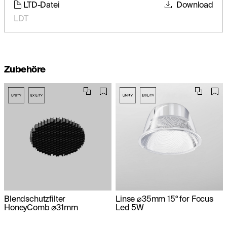
LTD-Datei
Download
LDT
Zubehöre
Blendschutzfilter
Linse ⌀35mm 15° for Focus
HoneyComb ⌀31mm
Led 5W