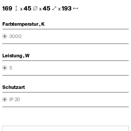
169
45
45
193
x
x
x
Farbtemperatur , K
3000
Leistung , W
5
Schutzart
IP 20