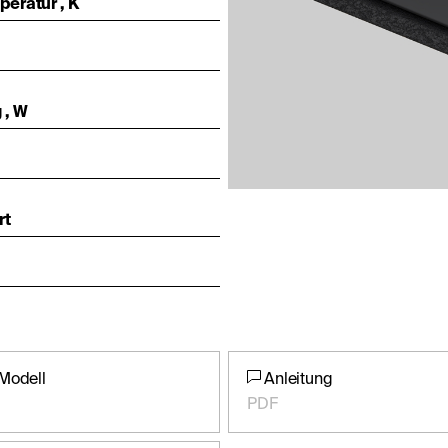
eratur , K
 , W
rt
Modell
Anleitung
PDF