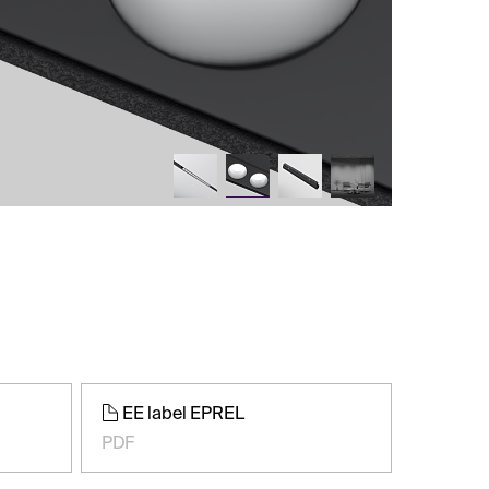
EE label EPREL
PDF