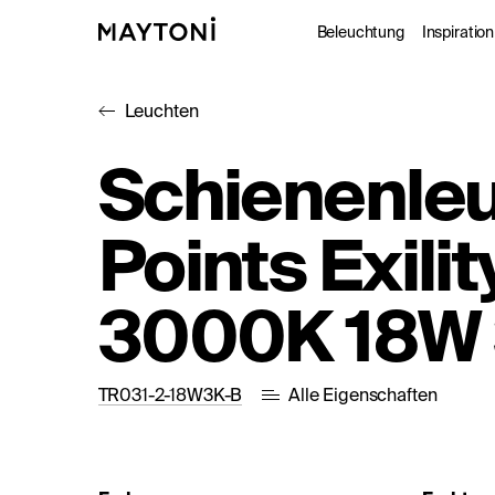
Beleuchtung
Inspiration
Leuchten
Innenleuc
Gale
Schienenle
Außenleuc
Kat
Points Exilit
Architekt
Nac
Studio
3000K 18W 
TR031-2-18W3K-B
Alle Eigenschaften