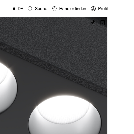
DE
Suche
Händler finden
Profil
EN
FR
ES
IT
PL