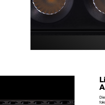
L
A
Die
fok