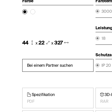
Farbe
Farbtemp
3000
Leistung
18
44
22
327
x
x
Schutza
Bei einem Partner suchen
IP 20
Spezifikation
3D-
PDF
RAR