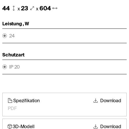
44
23
604
x
x
Leistung , W
24
Schutzart
IP 20
Spezifikation
Download
PDF
3D-Modell
Download