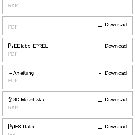
RAR
Download
PDF
EE label EPREL
Download
PDF
Anleitung
Download
PDF
3D Modell skp
Download
RAR
IES-Datei
Download
IES