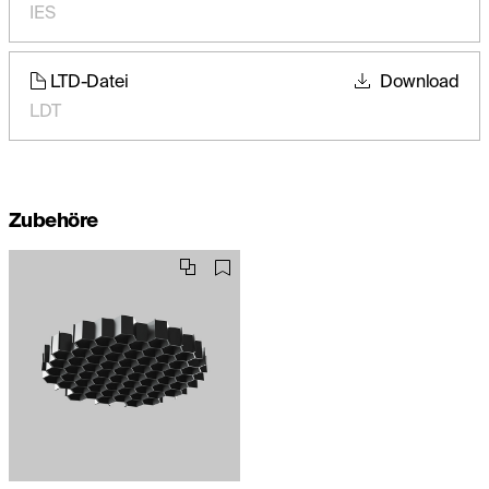
IES
LTD-Datei
Download
LDT
Zubehöre