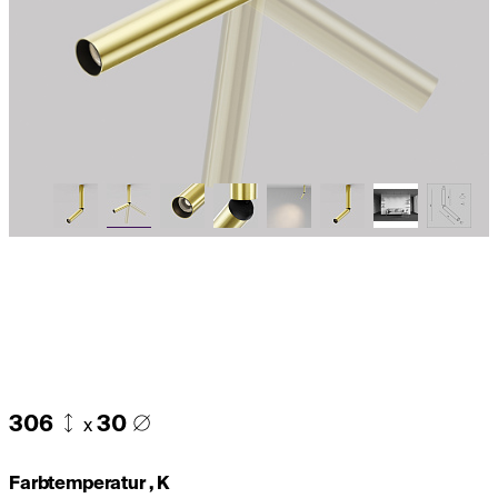
306
30
x
Farbtemperatur , K