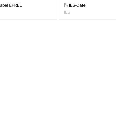
label EPREL
IES-Datei
IES