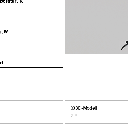
eratur , K
 , W
rt
3D-Modell
ZIP