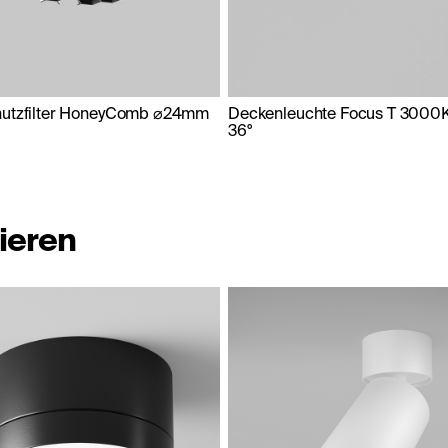
hutzfilter HoneyComb ⌀24mm
Deckenleuchte Focus T 3000
36°
ieren