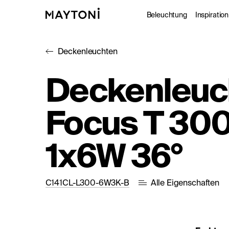
Beleuchtung
Inspiration
Deckenleuchten
Innenleuc
Gale
Deckenleuc
Außenleuc
Kat
Focus T 30
Architekt
Nac
Studio
1x6W 36°
C141CL-L300-6W3K-B
Alle Eigenschaften