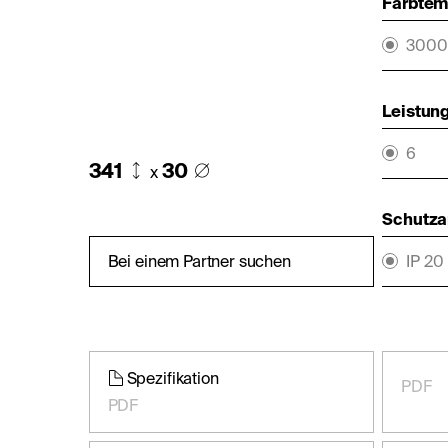
Farbtemp
3000
Leistung
6
341
30
x
Schutza
Bei einem Partner suchen
IP 20
Spezifikation
PDF
PDF