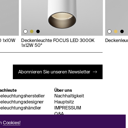
0 1x10W
Deckenleuchte FOCUS LED 3000K
Deckenleu
1x12W 50°
Abonnieren Sie unseren Newsletter
achleute
Über uns
eleuchtungshersteller
Nachhaltigkeit
eleuchtungsdesigner
Hauptsitz
eleuchtungshändler
IMPRESSUM
Q&A
en
Cookies!