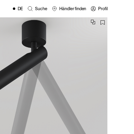
DE
Suche
Händler finden
Profil
EN
FR
ES
IT
PL