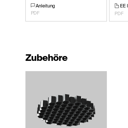
Anleitung
EE 
PDF
PDF
Zubehöre