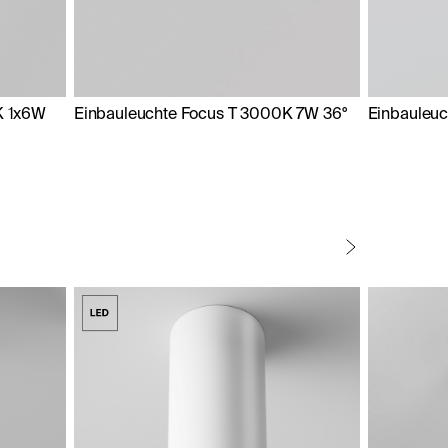
K 1x6W
Einbauleuchte Focus T 3000K 7W 36°
Einbauleuc