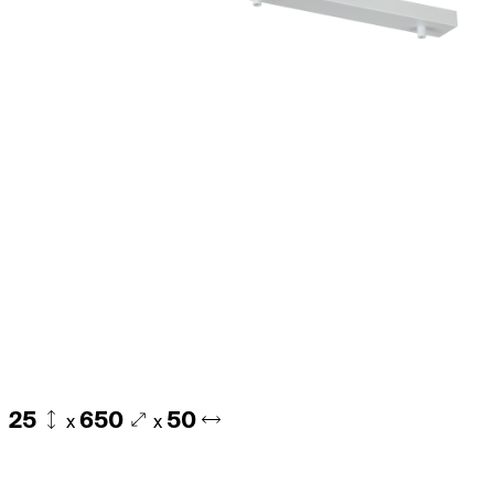
25
650
50
x
x