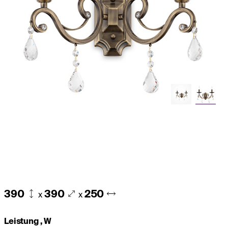
390
390
250
x
x
Leistung , W