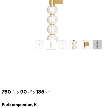
760
90
135
x
x
Farbtemperatur , K