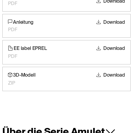
Download
PDF
Anleitung
Download
PDF
EE label EPREL
Download
PDF
3D-Modell
Download
ZIP
Über die Serie Amulet