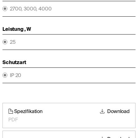
2700, 3000, 4000
Leistung , W
25
Schutzart
IP 20
Spezifikation
Download
PDF