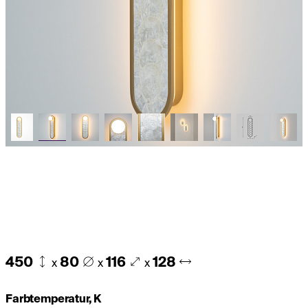
450
80
116
128
x
x
x
Farbtemperatur, K