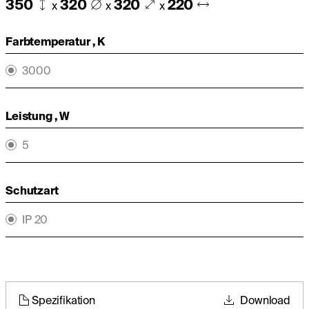
350
320
320
220
x
x
x
Farbtemperatur , K
3000
Leistung , W
5
Schutzart
IP 20
Spezifikation
Download