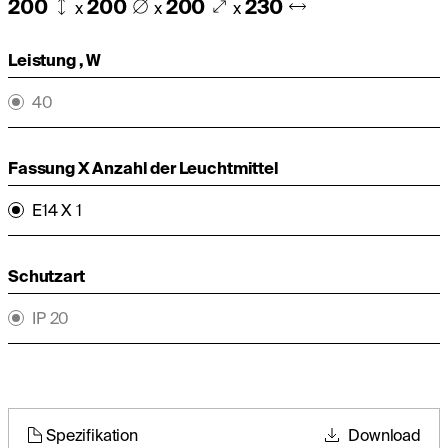
200
200
200
230
x
x
x
Leistung , W
40
Fassung X Anzahl der Leuchtmittel
E14 X 1
Schutzart
IP 20
Spezifikation
Download